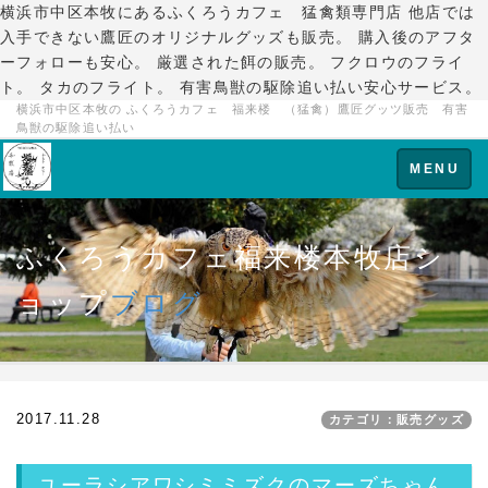
横浜市中区本牧にあるふくろうカフェ 猛禽類専門店 他店では
入手できない鷹匠のオリジナルグッズも販売。 購入後のアフタ
ーフォローも安心。 厳選された餌の販売。 フクロウのフライ
ト。 タカのフライト。 有害鳥獣の駆除追い払い安心サービス。
横浜市中区本牧の ふくろうカフェ 福来楼 （猛禽）鷹匠グッツ販売 有害
鳥獣の駆除追い払い
Toggle
MENU
navigation
ふくろうカフェ福来楼本牧店シ
ョップ
ブログ
2017.11.28
カテゴリ：販売グッズ
ユーラシアワシミミズクのマーズちゃん