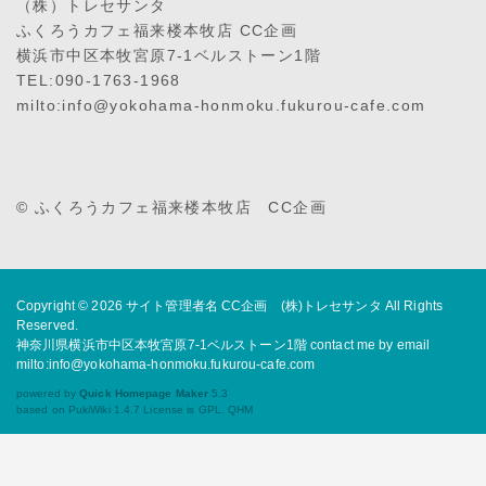
（株）トレセサンタ
ふくろうカフェ福来楼本牧店 CC企画
横浜市中区本牧宮原7-1ベルストーン1階
TEL:090-1763-1968
milto:info@yokohama-honmoku.fukurou-cafe.com
© ふくろうカフェ福来楼本牧店 CC企画
Copyright © 2026
サイト管理者名 CC企画 (株)トレセサンタ
All Rights
Reserved.
神奈川県横浜市中区本牧宮原7-1ベルストーン1階 contact me by email
milto:info@yokohama-honmoku.fukurou-cafe.com
powered by
Quick Homepage Maker
5.3
based on PukiWiki 1.4.7 License is GPL.
QHM