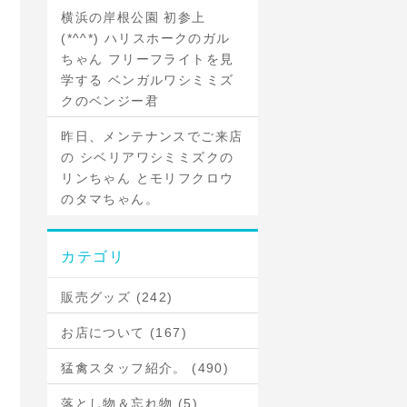
横浜の岸根公園 初参上
(*^^*) ハリスホークのガル
ちゃん フリーフライトを見
学する ベンガルワシミミズ
クのベンジー君
昨日、メンテナンスでご来店
の シベリアワシミミズクの
リンちゃん とモリフクロウ
のタマちゃん。
カテゴリ
販売グッズ (242)
お店について (167)
猛禽スタッフ紹介。 (490)
落とし物＆忘れ物 (5)