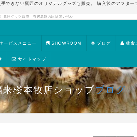
入手できない鷹匠のオリジナルグッズも販売。 購入後のアフター
禽）鷹匠グッツ販売 有害鳥獣の駆除追い払い
サービスメニュー
SHOWROOM
ブログ
猛禽
せ
サイトマップ
福来楼本牧店ショップ
ブログ