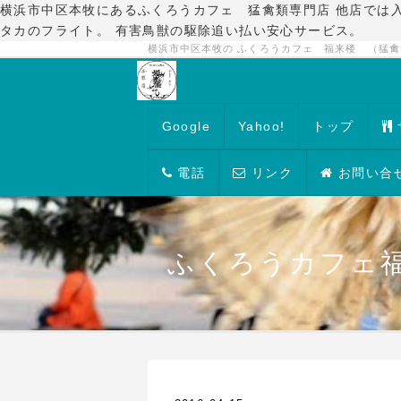
横浜市中区本牧にあるふくろうカフェ 猛禽類専門店 他店では
タカのフライト。 有害鳥獣の駆除追い払い安心サービス。
横浜市中区本牧の ふくろうカフェ 福来楼 （猛
Google
Yahoo!
トップ
電話
リンク
お問い合
ふくろうカフェ