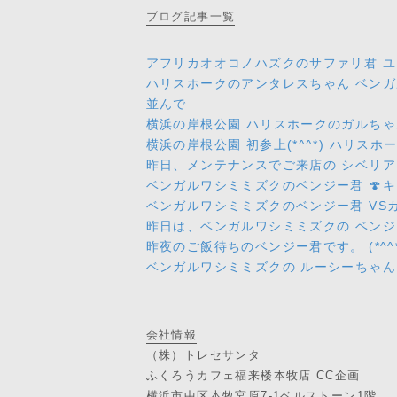
ブログ
記事一覧
アフリカオオコノハズクのサファリ君 ユ
ハリスホークのアンタレスちゃん ベンガ
並んで
横浜の岸根公園 ハリスホークのガルちゃん 
横浜の岸根公園 初参上(*^^*) ハリ
昨日、メンテナンスでご来店の シベリ
ベンガルワシミミズクのベンジー君 🍄キノ
ベンガルワシミミズクのベンジー君 VSカ
昨日は、ベンガルワシミミズクの ベン
昨夜のご飯待ちのベンジー君です。 (*^^*
ベンガルワシミミズクの ルーシーちゃん
会社情報
（株）トレセサンタ
ふくろうカフェ福来楼本牧店 CC企画
横浜市中区本牧宮原7-1ベルストーン1階