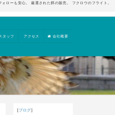
フォローも安心。 厳選された餌の販売。 フクロウのフライト。
スタッフ
アクセス
会社概要
[
ブログ
]