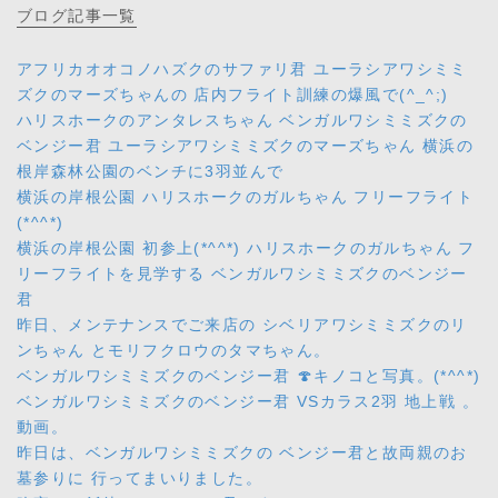
ブログ
記事一覧
アフリカオオコノハズクのサファリ君 ユーラシアワシミミ
ズクのマーズちゃんの 店内フライト訓練の爆風で(^_^;)
ハリスホークのアンタレスちゃん ベンガルワシミミズクの
ベンジー君 ユーラシアワシミミズクのマーズちゃん 横浜の
根岸森林公園のベンチに3羽並んで
横浜の岸根公園 ハリスホークのガルちゃん フリーフライト
(*^^*)
横浜の岸根公園 初参上(*^^*) ハリスホークのガルちゃん フ
リーフライトを見学する ベンガルワシミミズクのベンジー
君
昨日、メンテナンスでご来店の シベリアワシミミズクのリ
ンちゃん とモリフクロウのタマちゃん。
ベンガルワシミミズクのベンジー君 🍄キノコと写真。(*^^*)
ベンガルワシミミズクのベンジー君 VSカラス2羽 地上戦 。
動画。
昨日は、ベンガルワシミミズクの ベンジー君と故両親のお
墓参りに 行ってまいりました。