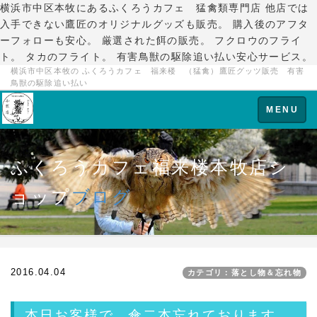
横浜市中区本牧にあるふくろうカフェ 猛禽類専門店 他店では
入手できない鷹匠のオリジナルグッズも販売。 購入後のアフタ
ーフォローも安心。 厳選された餌の販売。 フクロウのフライ
ト。 タカのフライト。 有害鳥獣の駆除追い払い安心サービス。
横浜市中区本牧の ふくろうカフェ 福来楼 （猛禽）鷹匠グッツ販売 有害
鳥獣の駆除追い払い
Toggle
MENU
navigation
ふくろうカフェ福来楼本牧店シ
ョップ
ブログ
2016.04.04
カテゴリ：落とし物＆忘れ物
本日お客様で、傘二本忘れております。