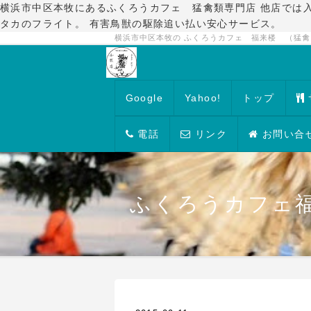
横浜市中区本牧にあるふくろうカフェ 猛禽類専門店 他店では
タカのフライト。 有害鳥獣の駆除追い払い安心サービス。
横浜市中区本牧の ふくろうカフェ 福来楼 （猛
Google
Yahoo!
トップ
電話
リンク
お問い合
ふくろうカフェ