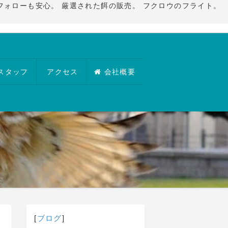
フォローも安心。 厳選された餌の販売。 フクロウのフライト。
スタッフ
アクセス
会社概要
[
ブログ
]