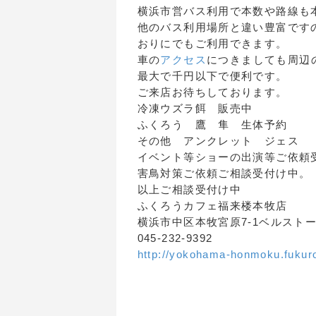
横浜市営バス利用で本数や路線も
他のバス利用場所と違い豊富です
おりにでもご利用できます。
車の
アクセス
につきましても周辺
最大で千円以下で便利です。
ご来店お待ちしております。
冷凍ウズラ餌 販売中
ふくろう 鷹 隼 生体予約
その他 アンクレット ジェス
イベント等ショーの出演等ご依頼
害鳥対策ご依頼ご相談受付け中。
以上ご相談受付け中
ふくろうカフェ福来楼本牧店
横浜市中区本牧宮原7-1ベルスト
045-232-9392
http://yokohama-honmoku.fukur