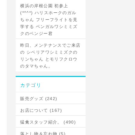
横浜の岸根公園 初参上
(*^^*) ハリスホークのガル
ちゃん フリーフライトを見
学する ベンガルワシミミズ
クのベンジー君
昨日、メンテナンスでご来店
の シベリアワシミミズクの
リンちゃん とモリフクロウ
のタマちゃん。
カテゴリ
販売グッズ (242)
お店について (167)
猛禽スタッフ紹介。 (490)
落とし物＆忘れ物 (5)