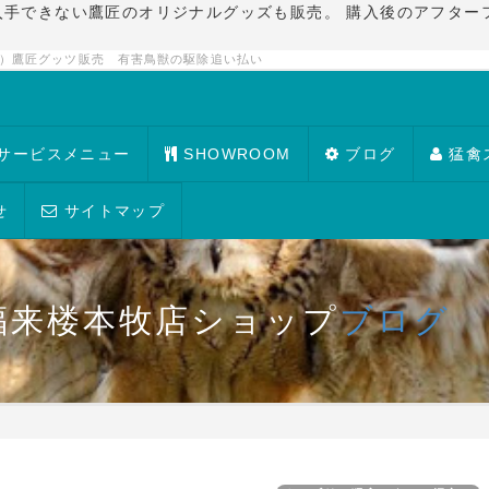
入手できない鷹匠のオリジナルグッズも販売。 購入後のアフター
禽）鷹匠グッツ販売 有害鳥獣の駆除追い払い
サービスメニュー
SHOWROOM
ブログ
猛禽
せ
サイトマップ
福来楼本牧店ショップ
ブログ