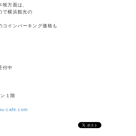
本牧方面は、
ので横浜観光の
のコインパーキング価格も
受付中
ーン１階
ou-cafe.com