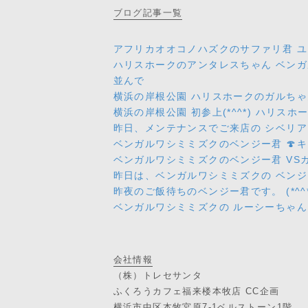
ブログ
記事一覧
アフリカオオコノハズクのサファリ君 ユ
ハリスホークのアンタレスちゃん ベンガ
並んで
横浜の岸根公園 ハリスホークのガルちゃん 
横浜の岸根公園 初参上(*^^*) ハリ
昨日、メンテナンスでご来店の シベリ
ベンガルワシミミズクのベンジー君 🍄キノ
ベンガルワシミミズクのベンジー君 VSカ
昨日は、ベンガルワシミミズクの ベン
昨夜のご飯待ちのベンジー君です。 (*^^*
ベンガルワシミミズクの ルーシーちゃん
会社情報
（株）トレセサンタ
ふくろうカフェ福来楼本牧店 CC企画
横浜市中区本牧宮原7-1ベルストーン1階