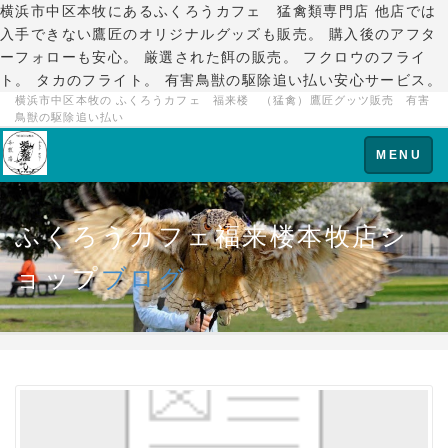
横浜市中区本牧にあるふくろうカフェ 猛禽類専門店 他店では
入手できない鷹匠のオリジナルグッズも販売。 購入後のアフタ
ーフォローも安心。 厳選された餌の販売。 フクロウのフライ
ト。 タカのフライト。 有害鳥獣の駆除追い払い安心サービス。
横浜市中区本牧の ふくろうカフェ 福来楼 （猛禽）鷹匠グッツ販売 有害
鳥獣の駆除追い払い
Toggle
MENU
navigation
ふくろうカフェ福来楼本牧店シ
ョップ
ブログ